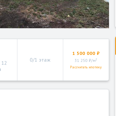
1 500 000 ₽
0/1 этаж
2
31 250 ₽/м
. 12
Рассчитать ипотеку
а