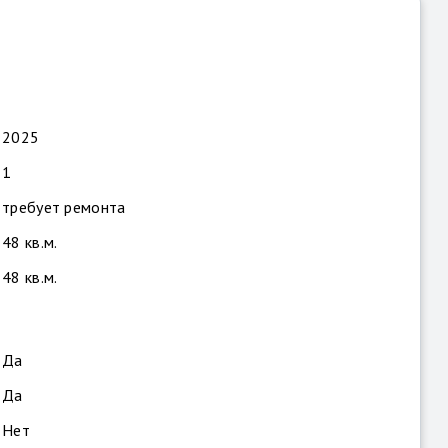
2025
1
требует ремонта
48 кв.м.
48 кв.м.
Да
Да
Нет