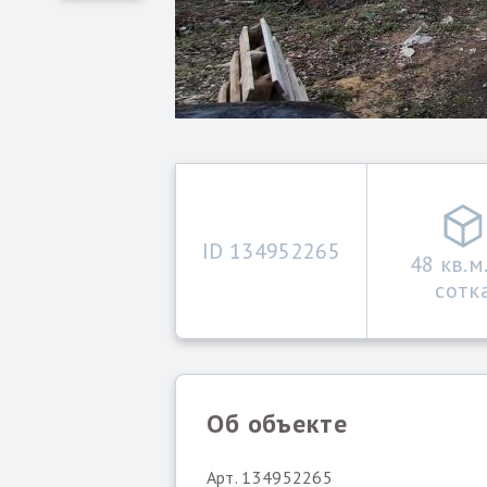
ID 134952265
48 кв.м
сотк
Об объекте
Арт. 134952265